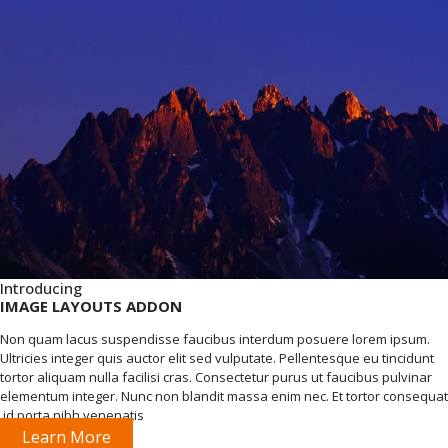
Introducing
IMAGE LAYOUTS ADDON
Non quam lacus suspendisse faucibus interdum posuere lorem ipsum.
Ultricies integer quis auctor elit sed vulputate. Pellentesque eu tincidunt
tortor aliquam nulla facilisi cras. Consectetur purus ut faucibus pulvinar
elementum integer. Nunc non blandit massa enim nec. Et tortor consequat
id porta nibh venenatis.
Learn More