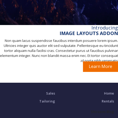
Introducing
IMAGE LAYOUTS ADDON
Non quam lacus suspendisse faucibus interdum posuere lorem ipsum.
Ultricies integer quis auctor elit sed vulputate. Pellentesque eu tincidunt
tortor aliquam nulla facilisi cras. Consectetur purus ut faucibus pulvinar
elementum integer. Nunc non blandit massa enim nec. Et tortor consequat
id porta nibh venenatis.
Learn More
Sales
Home
Tailoring
Rentals
Shireens Blog